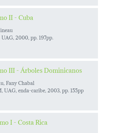
mo II - Cuba
bineau
 UAG, 2000, pp. 197pp.
mo III - Árboles Dominicanos
au, Fany Chabal
 UAG, enda-caribe, 2003, pp. 155pp
mo I - Costa Rica