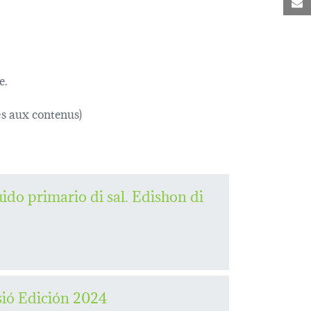
C
e.
s aux contenus)
ido primario di sal. Edishon di
ió Edición 2024