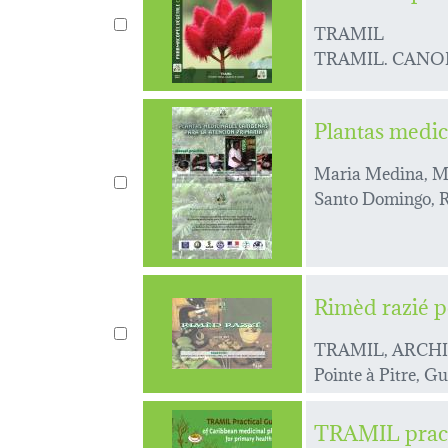
TRAMIL
TRAMIL. CANOPE 
Plantas medic
Maria Medina, M
Santo Domingo, 
Rimèd razié p
TRAMIL, ARCHI
Pointe à Pitre, 
TRAMIL practi