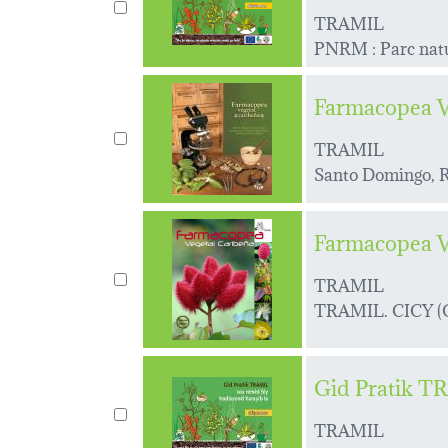
TRAMIL
PNRM : Parc natu
Farmacopea Ve
TRAMIL
Santo Domingo, 
Farmacopea Ve
TRAMIL
TRAMIL. CICY (Cen
Gid Pratik TR
TRAMIL