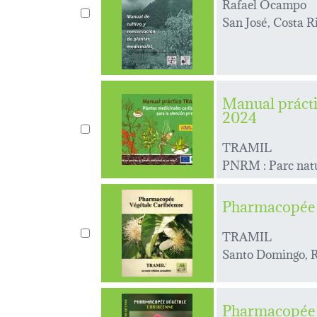
Rafael Ocampo
San José, Costa 
Manual prácti
2024
TRAMIL
PNRM : Parc natu
Pharmacopée 
TRAMIL
Santo Domingo, R
Pharmacopée v