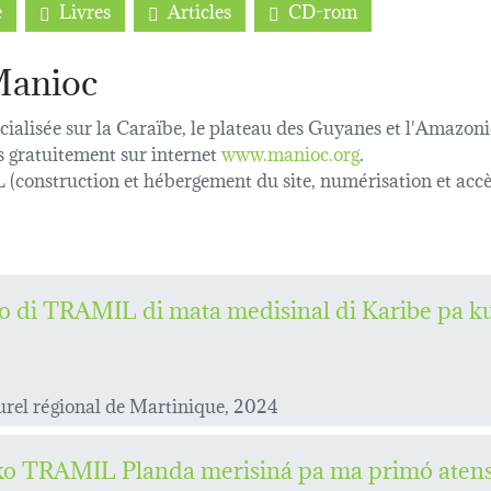
e
Livres
Articles
CD-rom
Manioc
alisée sur la Caraïbe, le plateau des Guyanes et l'Amazoni
s gratuitement sur internet
www.manioc.org
.
nstruction et hébergement du site, numérisation et accè
ko di TRAMIL di mata medisinal di Karibe pa ku
rel régional de Martinique, 2024
ko TRAMIL Planda merisiná pa ma primó atens