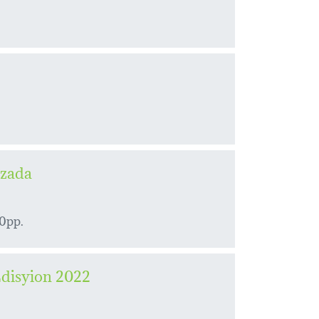
izada
00pp.
Edisyion 2022