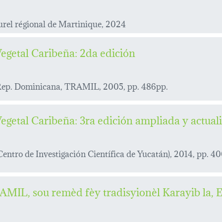
rel régional de Martinique, 2024
getal Caribeña: 2da edición
Rep. Dominicana, TRAMIL, 2005, pp. 486pp.
getal Caribeña: 3ra edición ampliada y actual
tro de Investigación Científica de Yucatán), 2014, pp. 4
AMIL, sou remèd fèy tradisyionèl Karayib la, 