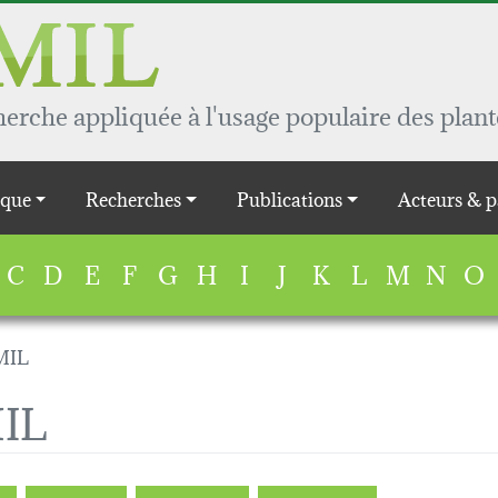
rche appliquée à l'usage populaire des plant
que
Recherches
Publications
Acteurs & p
C
D
E
F
G
H
I
J
K
L
M
N
O
MIL
MIL