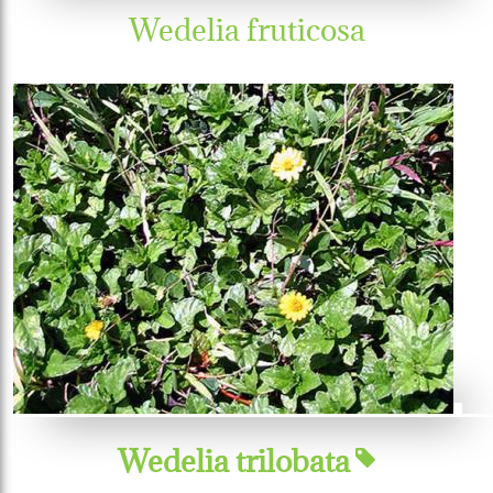
Wedelia fruticosa
Wedelia trilobata