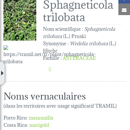
Sphagneticola
C
trilobata
Nom scientifique :
Sphagneticola
trilobata
(L.) Pruski
Synonyme :
Wedelia trilobata
(L.)
Hitchc
Famille
:
ASTERACEAE
Noms vernaculaires
(dans les territoires avec usage significatif TRAMIL)
Porto Rico:
manzanilla
Costa Rica:
marigold