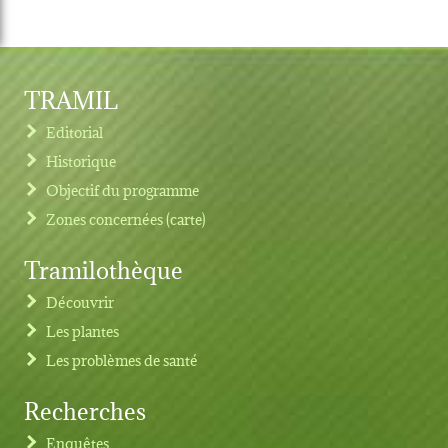
TRAMIL
Editorial
Historique
Objectif du programme
Zones concernées (carte)
Tramilothèque
Découvrir
Les plantes
Les problèmes de santé
Recherches
Footer menu
Enquêtes