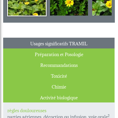
Usages significatifs TRAMIL
Préparation et Posologie
Recommandations
Toxicité
Chimie
Activité biologique
règles douloureuses
parties aériennes, décoction ou infusion, voie orale
2