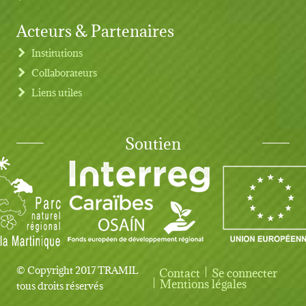
Acteurs & Partenaires
Institutions
Collaborateurs
Liens utiles
Soutien
© Copyright 2017 TRAMIL
Contact
Se connecter
User account menu
Mentions légales
tous droits réservés