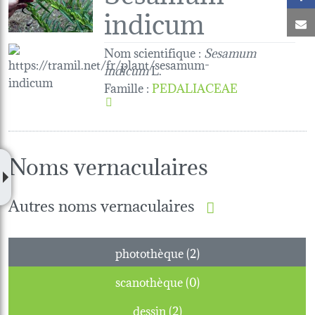
indicum
C
Nom scientifique :
Sesamum
indicum
L.
Famille
:
PEDALIACEAE
Noms vernaculaires
Autres noms vernaculaires
photothèque (2)
scanothèque (0)
dessin (2)