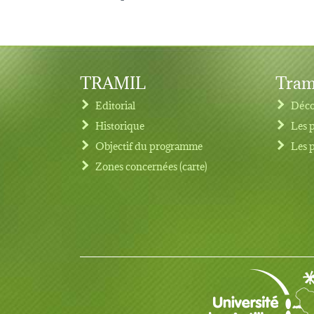
TRAMIL
Tram
Editorial
Déco
Historique
Les 
Objectif du programme
Les 
Footer menu
Zones concernées (carte)