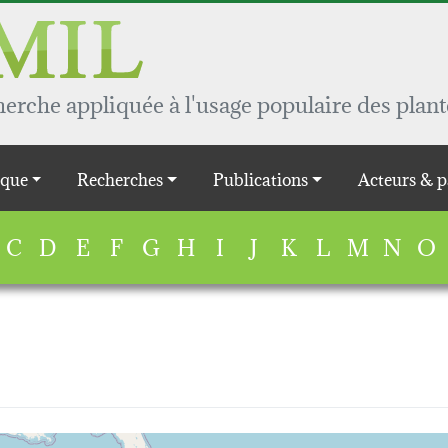
rche appliquée à l'usage populaire des plant
que
Recherches
Publications
Acteurs & p
C
D
E
F
G
H
I
J
K
L
M
N
O
map...