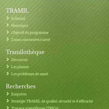
TRAMIL
Editorial
Historique
Objectif du programme
Zones concernées (carte)
Tramilothèque
Découvrir
Les plantes
Les problèmes de santé
Recherches
Footer menu
Enquêtes
Stratégie TRAMIL de qualité, sécurité et d'efficacité
Travaux scientifiques (TRIGs)