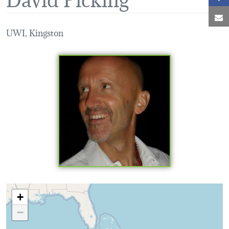
C
UWI, Kingston
Loading map...
+
−