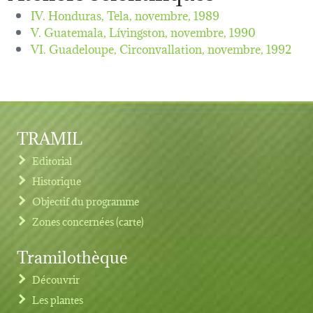
IV. Honduras, Tela,
novembre, 1989
V. Guatemala, Lívingston,
novembre, 1990
VI. Guadeloupe, Circonvallation,
novembre, 1992
TRAMIL
Editorial
Historique
Objectif du programme
Zones concernées (carte)
Tramilothèque
Découvrir
Les plantes