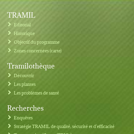
TRAMIL
Editorial
Historique
Objectif du programme
Zones concernées (carte)
Tramilothèque
Découvrir
Les plantes
Les problèmes de santé
Recherches
Footer menu
Enquêtes
Stratégie TRAMIL de qualité, sécurité et d'efficacité