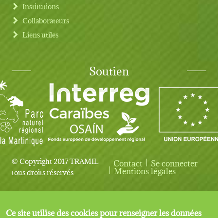
Institutions
Collaborateurs
Liens utiles
Soutien
© Copyright 2017 TRAMIL
Contact
Se connecter
User account menu
Mentions légales
tous droits réservés
Ce site utilise des cookies pour renseigner les données