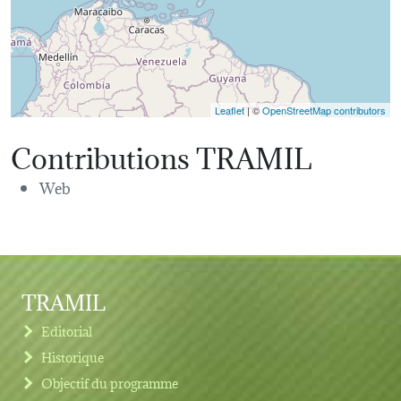
Leaflet
| ©
OpenStreetMap contributors
Contributions TRAMIL
Web
TRAMIL
Editorial
Historique
Objectif du programme