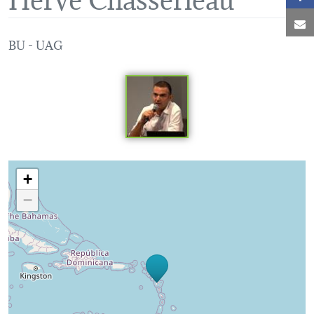
C
BU - UAG
Loading map...
+
−