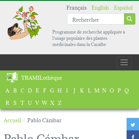
Aller au contenu principal
Français
English
Español
Programme de recherche appliquée à
l'usage populaire des plantes
médicinales dans la Caraïbe
Main navigation
TRAMILothèque
A
B
C
D
E
F
G
H
I
J
K
L
M
N
O
P
Q
R
S
T
U
V
W
X
Z
Accueil
Pablo Cámbar
T
Pablo Cámbar
F