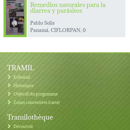
Remedios naturales para la
diarrea y parásitos
Pablo Solis
Panamá, CIFLORPAN, 0
TRAMIL
Editorial
Historique
Objectif du programme
Zones concernées (carte)
Tramilothèque
Découvrir