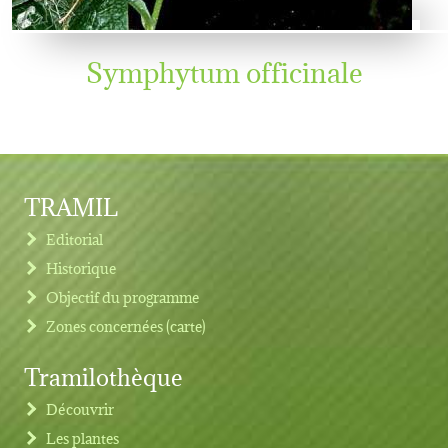
Symphytum officinale
TRAMIL
Editorial
Historique
Objectif du programme
Zones concernées (carte)
Tramilothèque
Découvrir
Les plantes