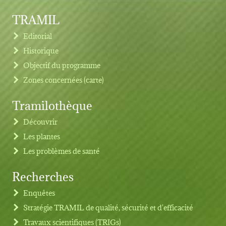
TRAMIL
Editorial
Historique
Objectif du programme
Zones concernées (carte)
Tramilothèque
Découvrir
Les plantes
Les problèmes de santé
Recherches
Footer menu
Enquêtes
Stratégie TRAMIL de qualité, sécurité et d'efficacité
Travaux scientifiques (TRIGs)