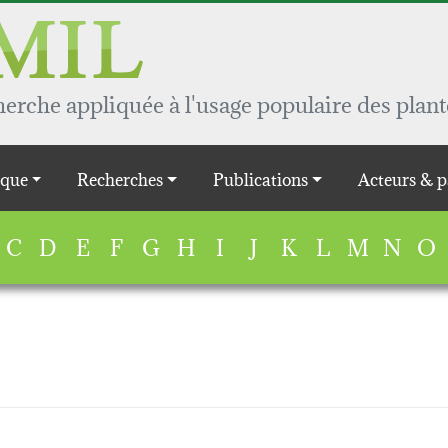
rche appliquée à l'usage populaire des plant
que
Recherches
Publications
Acteurs & p
C
D
E
F
G
H
I
J
K
L
M
N
O