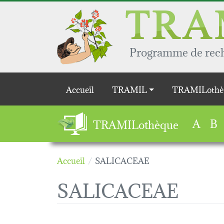
Aller au contenu principal
Programme de reche
Main navigation
Accueil
TRAMIL
TRAMILothè
A
B
TRAMILothèque
Accueil
SALICACEAE
SALICACEAE