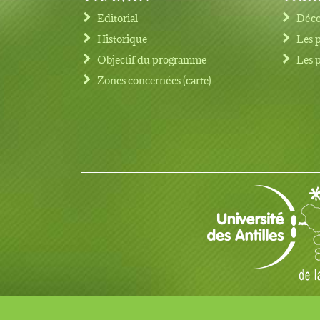
Editorial
Déco
Historique
Les 
Objectif du programme
Les 
Footer menu
Zones concernées (carte)
© Copyright 2017 TRAMIL tous droits réservés