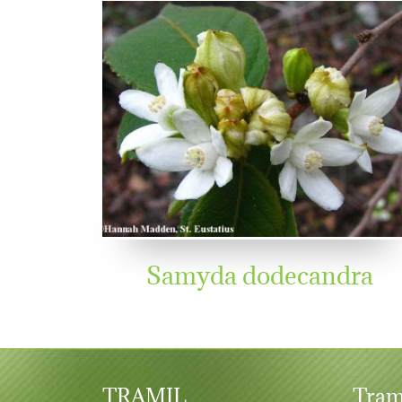
Samyda dodecandra
TRAMIL
Tram