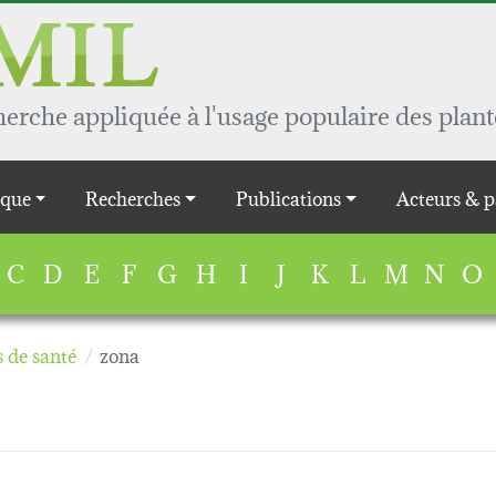
rche appliquée à l'usage populaire des plant
que
Recherches
Publications
Acteurs & p
C
D
E
F
G
H
I
J
K
L
M
N
O
 de santé
zona