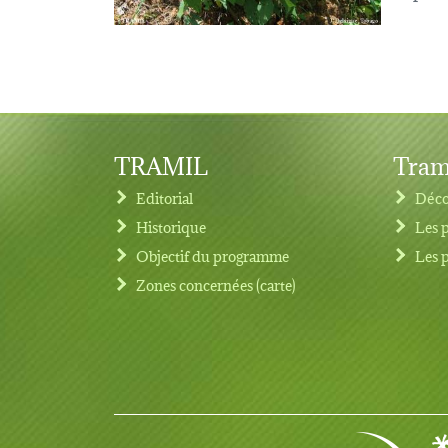
TRAMIL
Tram
Editorial
Déco
Historique
Les 
Objectif du programme
Les 
Footer menu
Zones concernées (carte)