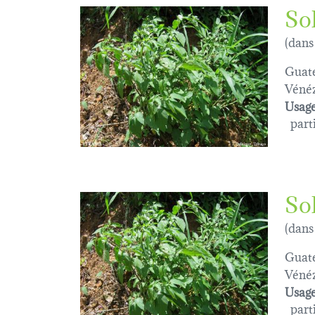
So
(dans
Guat
Vénéz
Usage
parti
So
(dans
Guat
Vénéz
Usage
parti