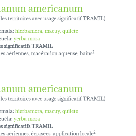
lanum americanum
 les territoires avec usage significatif TRAMIL)
emala:
hierbamora
macuy
quilete
uéla:
yerba mora
s significatifs TRAMIL
es aériennes, macération aqueuse, bains
2
lanum americanum
 les territoires avec usage significatif TRAMIL)
emala:
hierbamora
macuy
quilete
uéla:
yerba mora
s significatifs TRAMIL
es aériennes, écrasées, application locale
2