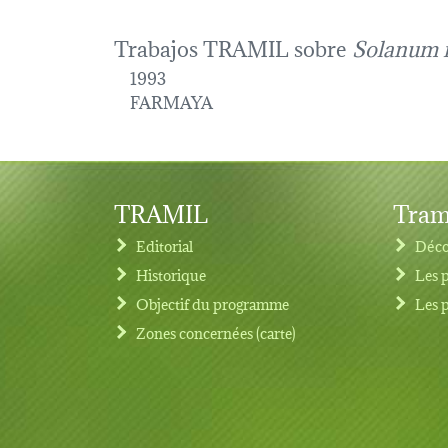
Trabajos TRAMIL sobre
Solanum n
1993
FARMAYA
TRAMIL
Tram
Editorial
Déco
Historique
Les 
Objectif du programme
Les 
Footer menu
Zones concernées (carte)