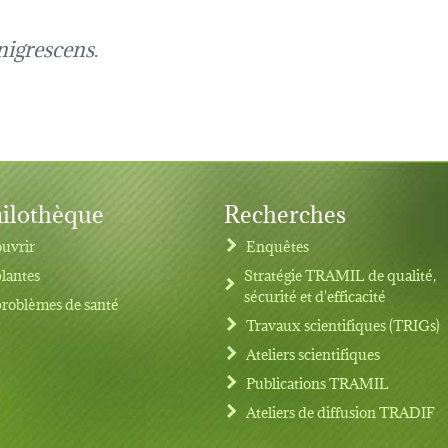
igrescens
.
ilothèque
Recherches
uvrir
Enquêtes
plantes
Stratégie TRAMIL de qualité,
sécurité et d'efficacité
problèmes de santé
Travaux scientifiques (TRIGs)
Ateliers scientifiques
Publications TRAMIL
Ateliers de diffusion TRADIF