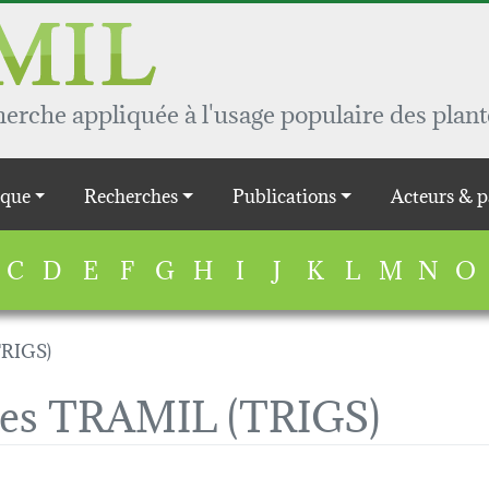
rche appliquée à l'usage populaire des plant
que
Recherches
Publications
Acteurs & p
C
D
E
F
G
H
I
J
K
L
M
N
O
TRIGS)
ques TRAMIL (TRIGS)