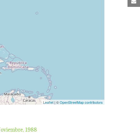
C
Leaflet
| ©
OpenStreetMap contributors
oviembre, 1988