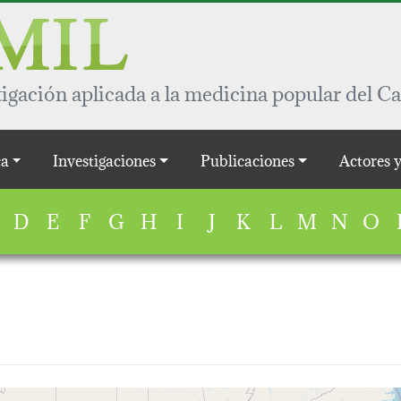
igación aplicada a la medicina popular del Ca
a
Investigaciones
Publicaciones
Actores 
D
E
F
G
H
I
J
K
L
M
N
O
map...