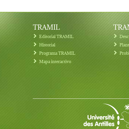
TRAMIL
TRAM
Editorial TRAMIL
Desc
Historial
Plan
Programa TRAMIL
Prob
Footer menu
Mapa interactivo