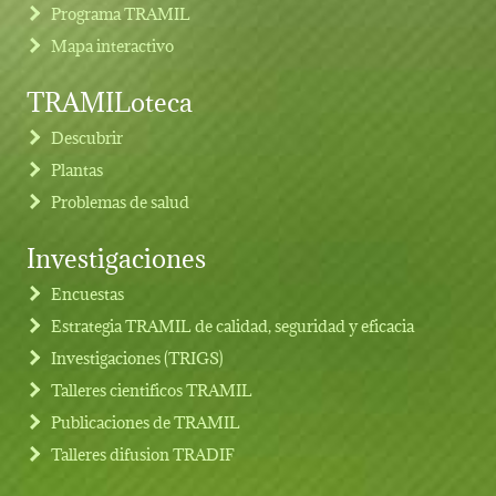
Programa TRAMIL
Mapa interactivo
TRAMILoteca
Descubrir
Plantas
Problemas de salud
Investigaciones
Footer menu
Encuestas
Estrategia TRAMIL de calidad, seguridad y eficacia
Investigaciones (TRIGS)
Talleres cientificos TRAMIL
Publicaciones de TRAMIL
Talleres difusion TRADIF