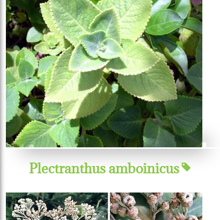
Plectranthus amboinicus