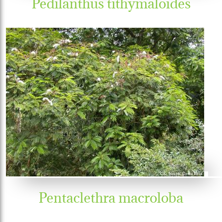
Pedilanthus tithymaloides
Pentaclethra macroloba