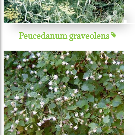
Peucedanum graveolens