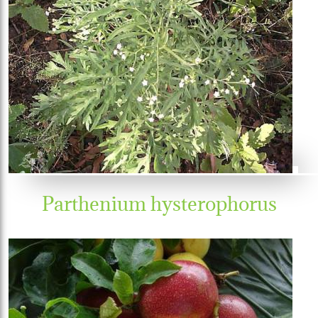
Parthenium hysterophorus