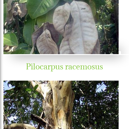
Pilocarpus racemosus