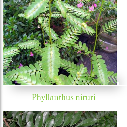
Phyllanthus niruri