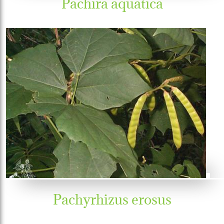
Pachira aquatica
Pachyrhizus erosus