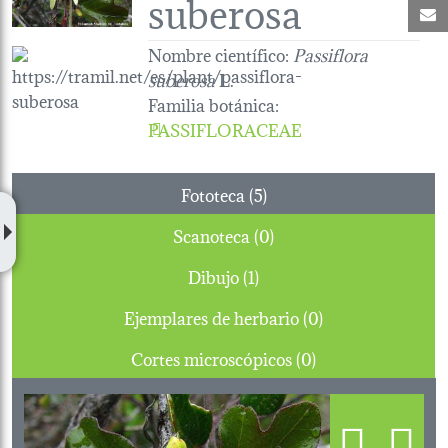
suberosa
C
Nombre científico:
Passiflora
suberosa
L.
Familia botánica
:
PASSIFLORACEAE
Fototeca (5)
Scanoteca (0)
Dibujo (1)
Ejemplares de herbario (0)
Cortes microscópicos (0)