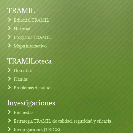
TRAMIL
Editorial TRAMIL
Historial
Programa TRAMIL
Mapa interactivo
TRAMILoteca
Descubrir
Plantas
Problemas de salud
Investigaciones
Footer menu
Encuestas
Estrategia TRAMIL de calidad, seguridad y eficacia
Investigaciones (TRIGS)