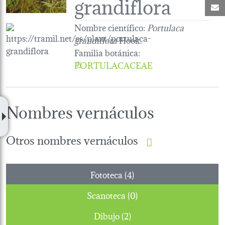
grandiflora
C
Nombre científico:
Portulaca
grandiflora
Hook.
Familia botánica
:
PORTULACACEAE
Nombres vernáculos
Otros nombres vernáculos
Fototeca (4)
Scanoteca (0)
Dibujo (2)