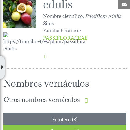
edulis
C
Nombre científico:
Passiflora edulis
Sims
Familia botánica
:
PASSIFLORACEAE
Nombres vernáculos
Otros nombres vernáculos
Fototeca (8)