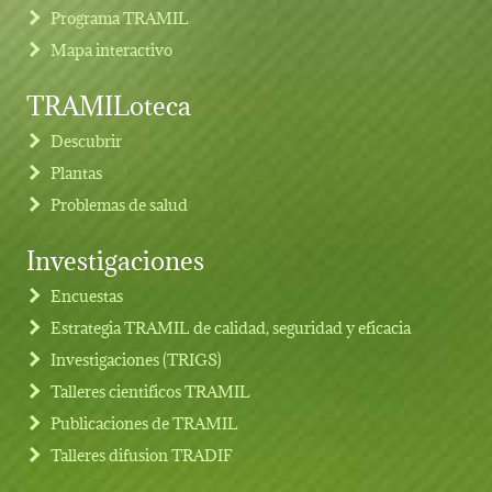
Programa TRAMIL
Mapa interactivo
TRAMILoteca
Descubrir
Plantas
Problemas de salud
Investigaciones
Footer menu
Encuestas
Estrategia TRAMIL de calidad, seguridad y eficacia
Investigaciones (TRIGS)
Talleres cientificos TRAMIL
Publicaciones de TRAMIL
Talleres difusion TRADIF