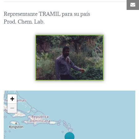
C
Representante TRAMIL para su país
Prod. Chem. Lab.
Loading map...
+
−