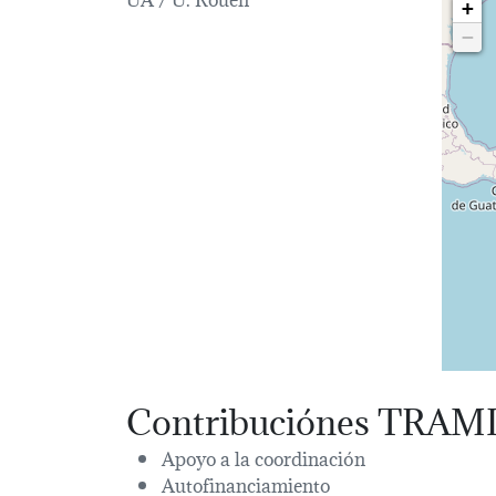
+
−
Contribuciónes TRAM
Apoyo a la coordinación
Autofinanciamiento