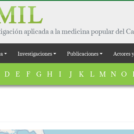
igación aplicada a la medicina popular del Ca
a
Investigaciones
Publicaciones
Actores 
D
E
F
G
H
I
J
K
L
M
N
O
map...