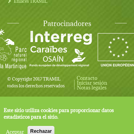
Enlaces TRAMIL
Patrocinadores
Contacto
© Copyright 2017 TRAMIL
Iniciar sesión
User account menu
todos los derechos reservados
Notas legales
Este sitio utiliza cookies para proporcionar datos
estadísticos para el sitio.
Aceptar
Rechazar