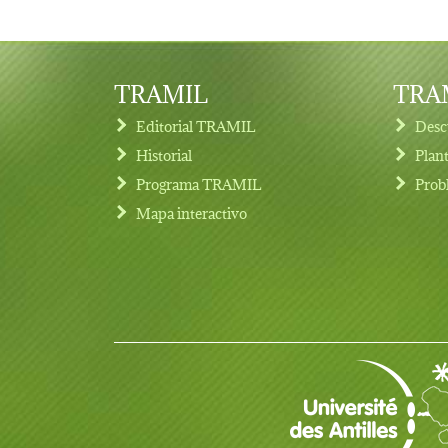
TRAMIL
TRAM
Editorial TRAMIL
Desc
Historial
Plan
Programa TRAMIL
Prob
Footer menu
Mapa interactivo