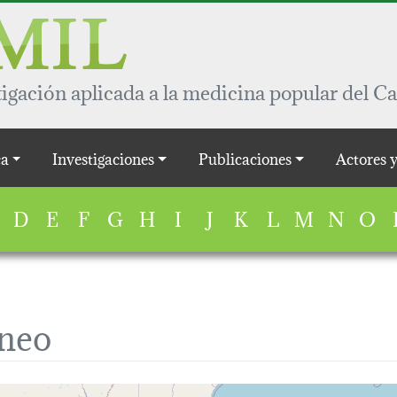
igación aplicada a la medicina popular del Ca
a
Investigaciones
Publicaciones
Actores 
D
E
F
G
H
I
J
K
L
M
N
O
neo
map...