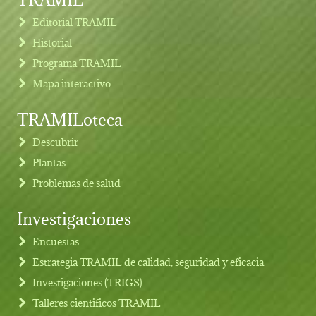
Editorial TRAMIL
Historial
Programa TRAMIL
Mapa interactivo
TRAMILoteca
Descubrir
Plantas
Problemas de salud
Investigaciones
Footer menu
Encuestas
Estrategia TRAMIL de calidad, seguridad y eficacia
Investigaciones (TRIGS)
Talleres cientificos TRAMIL