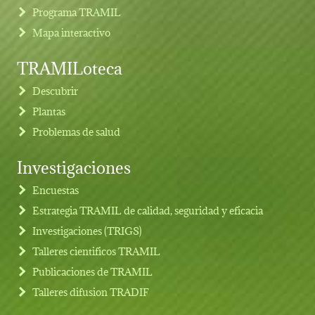
Programa TRAMIL
Mapa interactivo
TRAMILoteca
Descubrir
Plantas
Problemas de salud
Investigaciones
Footer menu
Encuestas
Estrategia TRAMIL de calidad, seguridad y eficacia
Investigaciones (TRIGS)
Talleres cientificos TRAMIL
Publicaciones de TRAMIL
Talleres difusion TRADIF