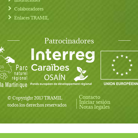
Colaboradores
Enlaces TRAMIL
Patrocinadores
Contacto
© Copyright 2017 TRAMIL
Iniciar sesión
User account menu
todos los derechos reservados
Notas legales