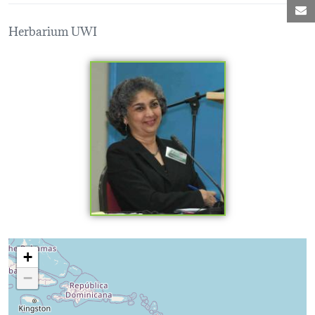
C
Herbarium UWI
Loading map...
+
−