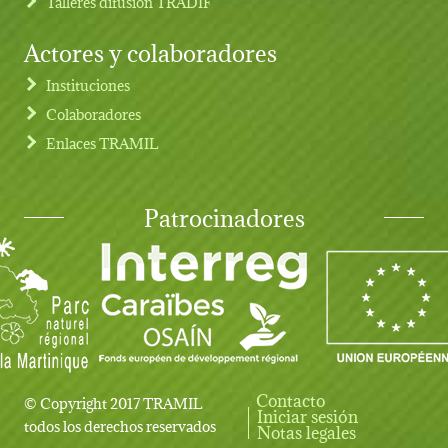
Talleres difusion TRADIF
Actores y colaboradores
Instituciones
Colaboradores
Enlaces TRAMIL
Patrocinadores
Contacto
© Copyright 2017 TRAMIL
Iniciar sesión
User account menu
todos los derechos reservados
Notas legales