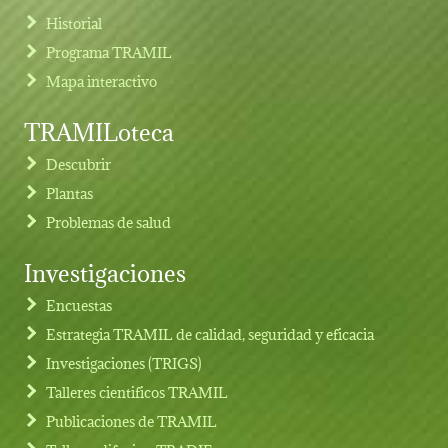
Historial
Programa TRAMIL
Mapa interactivo
TRAMILoteca
Descubrir
Plantas
Problemas de salud
Investigaciones
Footer menu
Encuestas
Estrategia TRAMIL de calidad, seguridad y eficacia
Investigaciones (TRIGS)
Talleres cientificos TRAMIL
Publicaciones de TRAMIL