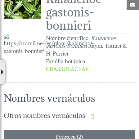
C
gastonis-
bonnieri
Nombre científico:
Kalanchoe
gastonis-bonnieri
Raym.-Hamet &
H. Perrier
Familia botánica
:
CRASSULACEAE
Nombres vernáculos
Otros nombres vernáculos
Fototeca (2)