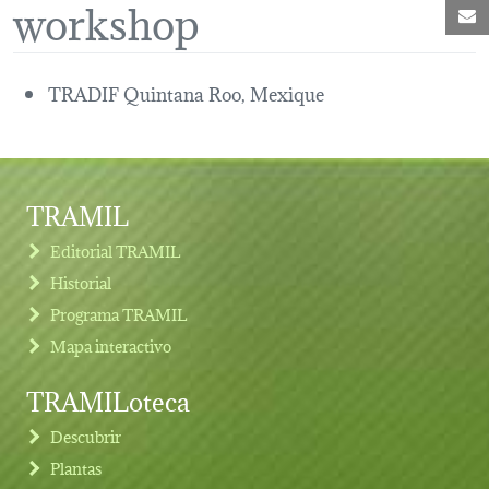
workshop
C
TRADIF Quintana Roo, Mexique
TRAMIL
Editorial TRAMIL
Historial
Programa TRAMIL
Mapa interactivo
TRAMILoteca
Descubrir
Plantas