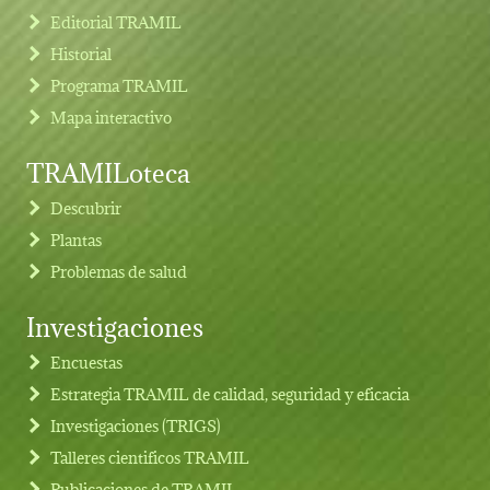
Editorial TRAMIL
Historial
Programa TRAMIL
Mapa interactivo
TRAMILoteca
Descubrir
Plantas
Problemas de salud
Investigaciones
Footer menu
Encuestas
Estrategia TRAMIL de calidad, seguridad y eficacia
Investigaciones (TRIGS)
Talleres cientificos TRAMIL
Publicaciones de TRAMIL