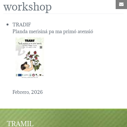
workshop
C
TRADIF
Planda merisiná pa ma primó atensió
Febrero, 2026
TRAMIL