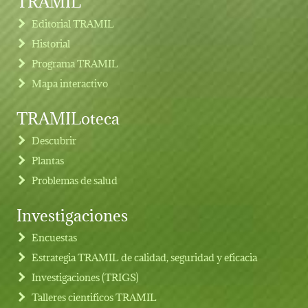
Editorial TRAMIL
Historial
Programa TRAMIL
Mapa interactivo
TRAMILoteca
Descubrir
Plantas
Problemas de salud
Investigaciones
Footer menu
Encuestas
Estrategia TRAMIL de calidad, seguridad y eficacia
Investigaciones (TRIGS)
Talleres cientificos TRAMIL