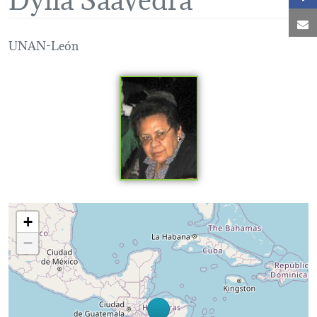
C
UNAN-León
Loading map...
+
−