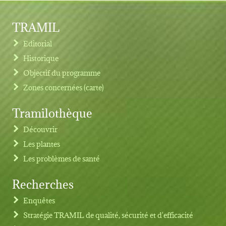
TRAMIL
Editorial
Historique
Objectif du programme
Zones concernées (carte)
Tramilothèque
Découvrir
Les plantes
Les problèmes de santé
Recherches
Footer menu
Enquêtes
Stratégie TRAMIL de qualité, sécurité et d'efficacité