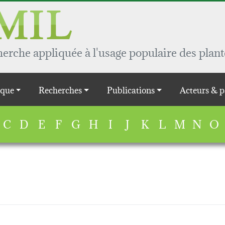
rche appliquée à l'usage populaire des plant
que
Recherches
Publications
Acteurs & p
C
D
E
F
G
H
I
J
K
L
M
N
O