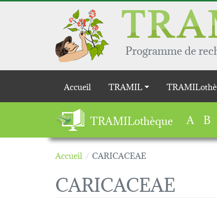
Aller au contenu principal
Programme de reche
Main navigation
Accueil
TRAMIL
TRAMILothè
A
B
TRAMILothèque
Accueil
CARICACEAE
CARICACEAE