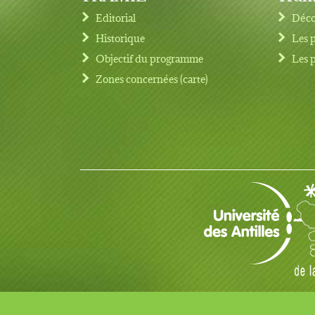
Editorial
Déco
Historique
Les 
Objectif du programme
Les 
Footer menu
Zones concernées (carte)
© Copyright 2017 TRAMIL tous droits réservés