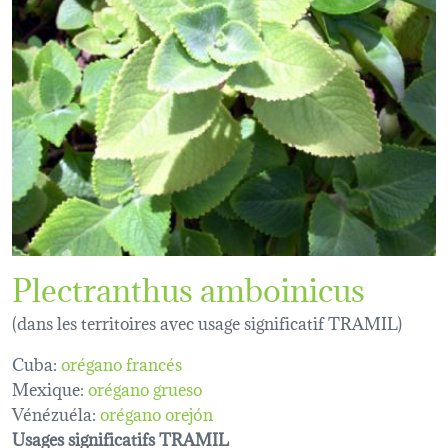
Plectranthus amboinicus
(dans les territoires avec usage significatif TRAMIL)
Cuba:
orégano francés
Mexique:
orégano grueso
Vénézuéla:
orégano orejón
Usages significatifs TRAMIL