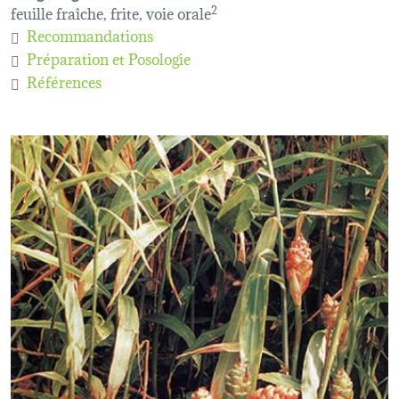
feuille fraîche, frite, voie orale
2
Recommandations
Préparation et Posologie
Références