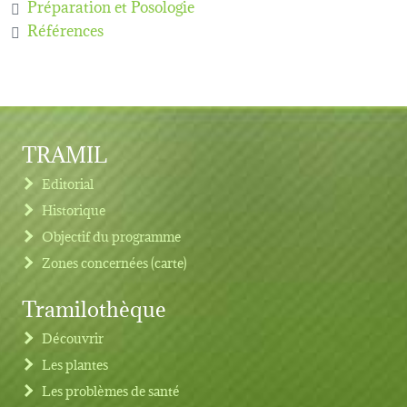
Préparation et Posologie
Références
TRAMIL
Editorial
Historique
Objectif du programme
Zones concernées (carte)
Tramilothèque
Découvrir
Les plantes
Les problèmes de santé