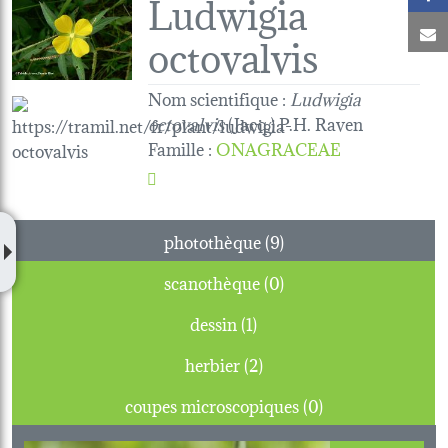
Ludwigia
C
octovalvis
Nom scientifique :
Ludwigia
octovalvis
(Jacq.) P.H. Raven
Famille
:
ONAGRACEAE
photothèque (9)
scanothèque (0)
dessin (1)
herbier (2)
coupes microscopiques (0)