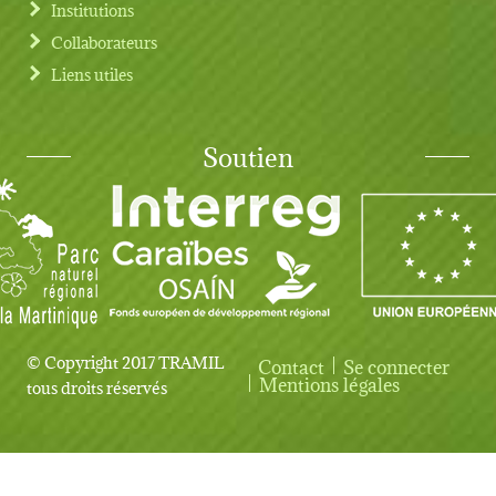
Institutions
Collaborateurs
Liens utiles
Soutien
© Copyright 2017 TRAMIL
Contact
Se connecter
User account menu
Mentions légales
tous droits réservés