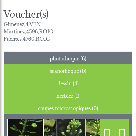
Voucher(s)
Gimenez,4,VEN
Martínez,4596,ROIG
Fuentes,4760,ROIG
photothèque (6)
scanothèque (0)
dessin (4)
herbier (1)
coupes microscopiques (0)