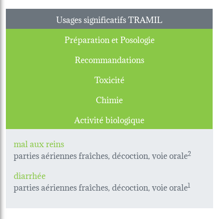
Usages significatifs TRAMIL
Préparation et Posologie
Recommandations
Toxicité
Chimie
Activité biologique
mal aux reins
parties aériennes fraîches, décoction, voie orale
2
diarrhée
parties aériennes fraîches, décoction, voie orale
1