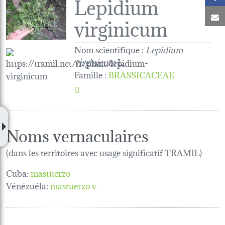
Lepidium
C
virginicum
Nom scientifique :
Lepidium
virginicum
L.
Famille
:
BRASSICACEAE
Noms vernaculaires
(dans les territoires avec usage significatif TRAMIL)
Cuba:
mastuerzo
Vénézuéla:
mastuerzo v