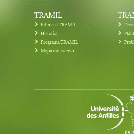
TRAMIL
TRAM
Editorial TRAMIL
Desc
Historial
Plan
Programa TRAMIL
Prob
Footer menu
Mapa interactivo