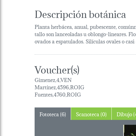
Descripción botánica
Planta herbácea, anual, pubescente, comúnme
tallo son lanceoladas u oblongo-lineares. F
ovados a espatulados. Silículas ovales o casi
Voucher(s)
Gimenez,4,VEN
Martínez,4596,ROIG
Fuentes,4760,ROIG
Fototeca (6)
Scanoteca (0)
Dibu