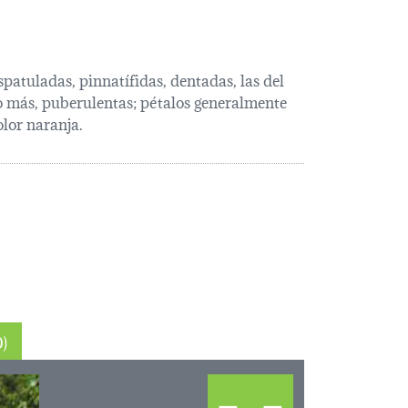
atuladas, pinnatífidas, dentadas, las del
o más, puberulentas; pétalos generalmente
olor naranja.
ópicos (0)