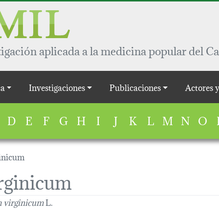
igación aplicada a la medicina popular del Ca
a
Investigaciones
Publicaciones
Actores 
D
E
F
G
H
I
J
K
L
M
N
O
inicum
rginicum
 virginicum
L.