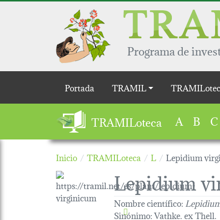
Pasar al contenido principal
Programa de invest
Main navigation
Portada
TRAMIL
TRAMILotec
A
B
C
TRAMILoteca
Inicio
TRAMILoteca
L
Lepidium virg
Lepidium vi
Nombre científico:
Lepidium
Sinónimo:
Vathke. ex Thell.