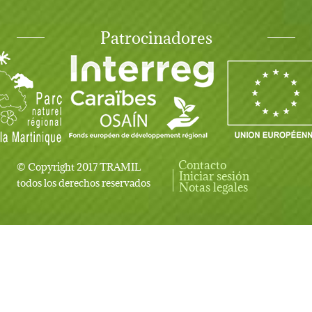
Patrocinadores
Contacto
© Copyright 2017 TRAMIL
Iniciar sesión
User account menu
todos los derechos reservados
Notas legales