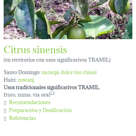
Citrus sinensis
(en territorios con usos significativos TRAMIL)
Santo Domingo:
naranja dulce (ou china)
Haití:
zowanj
Usos tradicionales significativos TRAMIL
fruto, zumo, vía oral
1,2
Recomendaciones
Preparación y Dosificación
Referencias