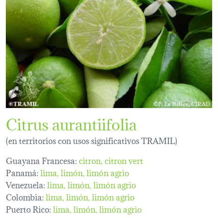
Citrus aurantiifolia
(en territorios con usos significativos TRAMIL)
Guayana Francesa:
citron
citron vert
Panamá:
lima
limón
limón agrio
Venezuela:
lima
limón
limón agrio
Colombia:
lima
limón
limón agrio
Puerto Rico:
lima
limón
limón agrio