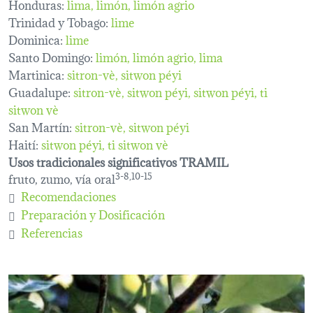
Honduras:
lima
limón
limón agrio
Trinidad y Tobago:
lime
Dominica:
lime
Santo Domingo:
limón, limón agrio, lima
Martinica:
sitron-vè
sitwon péyi
Guadalupe:
sitron-vè
sitwon péyi
sitwon péyi
ti
sitwon vè
San Martín:
sitron-vè
sitwon péyi
Haití:
sitwon péyi
ti sitwon vè
Usos tradicionales significativos TRAMIL
fruto, zumo, vía oral
3-8,10-15
Recomendaciones
Preparación y Dosificación
Referencias