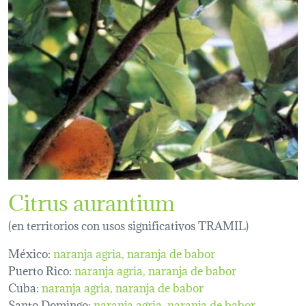
Citrus aurantium
(en territorios con usos significativos TRAMIL)
México:
naranja agria
naranja de babor
Puerto Rico:
naranja agria
naranja de babor
Cuba:
naranja agria
naranja de babor
Santo Domingo:
naranja agria, naranja de babor