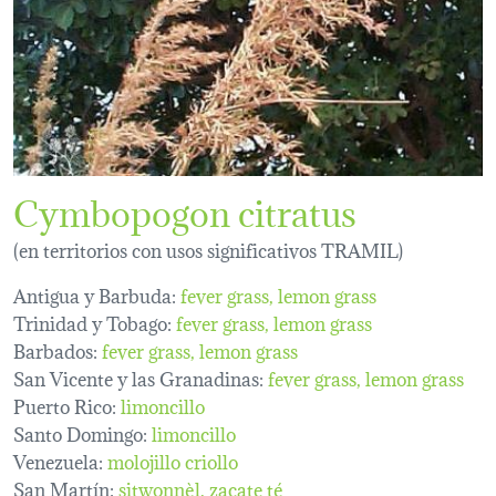
Cymbopogon citratus
(en territorios con usos significativos TRAMIL)
Antigua y Barbuda:
fever grass
lemon grass
Trinidad y Tobago:
fever grass
lemon grass
Barbados:
fever grass
lemon grass
San Vicente y las Granadinas:
fever grass
lemon grass
Puerto Rico:
limoncillo
Santo Domingo:
limoncillo
Venezuela:
molojillo criollo
San Martín:
sitwonnèl
zacate té