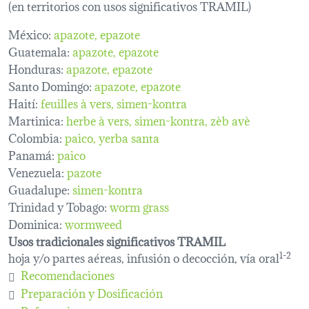
(en territorios con usos significativos TRAMIL)
México:
apazote
epazote
Guatemala:
apazote
epazote
Honduras:
apazote
epazote
Santo Domingo:
apazote, epazote
Haití:
feuilles à vers
simen-kontra
Martinica:
herbe à vers
simen-kontra
zèb avè
Colombia:
paico
yerba santa
Panamá:
paico
Venezuela:
pazote
Guadalupe:
simen-kontra
Trinidad y Tobago:
worm grass
Dominica:
wormweed
Usos tradicionales significativos TRAMIL
hoja y/o partes aéreas, infusión o decocción, vía oral
1-2
Recomendaciones
Preparación y Dosificación