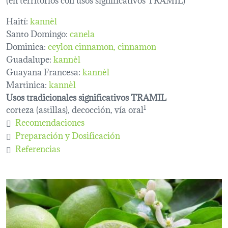
Haití:
kannèl
Santo Domingo:
canela
Dominica:
ceylon cinnamon
cinnamon
Guadalupe:
kannèl
Guayana Francesa:
kannèl
Martinica:
kannèl
Usos tradicionales significativos TRAMIL
corteza (astillas), decocción, vía oral
1
Recomendaciones
Preparación y Dosificación
Referencias