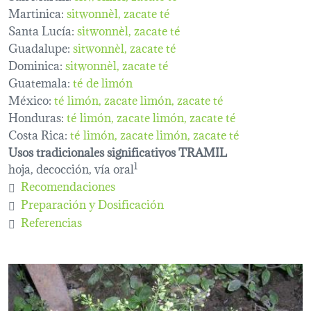
Martinica:
sitwonnèl
zacate té
Santa Lucía:
sitwonnèl
zacate té
Guadalupe:
sitwonnèl
zacate té
Dominica:
sitwonnèl
zacate té
Guatemala:
té de limón
México:
té limón
zacate limón
zacate té
Honduras:
té limón
zacate limón
zacate té
Costa Rica:
té limón
zacate limón
zacate té
Usos tradicionales significativos TRAMIL
hoja, decocción, vía oral
1
Recomendaciones
Preparación y Dosificación
Referencias