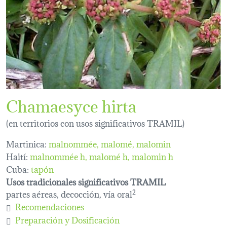
Chamaesyce hirta
(en territorios con usos significativos TRAMIL)
Martinica:
malnommée
malomé
malomin
Haití:
malnommée h
malomé h
malomin h
Cuba:
tapón
Usos tradicionales significativos TRAMIL
partes aéreas, decocción, vía oral
2
Recomendaciones
Preparación y Dosificación