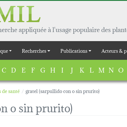
rche appliquée à l'usage populaire des plant
que
Recherches
Publications
Acteurs & p
C
D
E
F
G
H
I
J
K
L
M
N
O
 de santé
gratel (sarpullido con o sin prurito)
on o sin prurito)