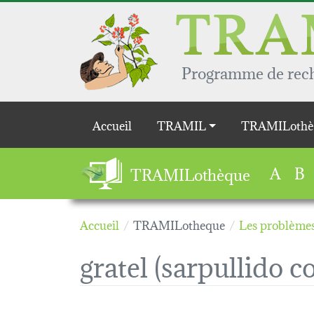
Aller au contenu principal
Programme de reche
Main navigation
Accueil
TRAMIL
TRAMILothè
A
B
TRAMILothèque
Accueil
TRAMILotheque
Les problèmes
gratel (sarpullido c