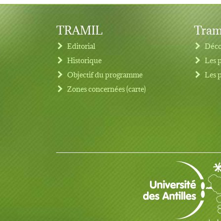
TRAMIL
Tram
Editorial
Déco
Historique
Les 
Objectif du programme
Les 
Footer menu
Zones concernées (carte)