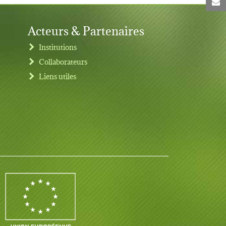
C
Acteurs & Partenaires
Institutions
Collaborateurs
Liens utiles