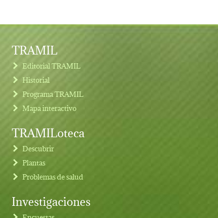
TRAMIL
Editorial TRAMIL
Historial
Programa TRAMIL
Mapa interactivo
TRAMILoteca
Descubrir
Plantas
Problemas de salud
Investigaciones
Footer menu
Encuestas