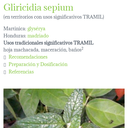
Gliricidia sepium
(en territorios con usos significativos TRAMIL)
Martinica:
glysérya
Honduras:
madriado
Usos tradicionales significativos TRAMIL
hoja machacada, maceración, baños
2
Recomendaciones
Preparación y Dosificación
Referencias