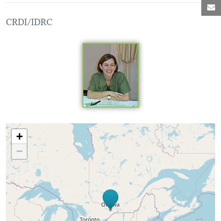
C
CRDI/IDRC
Loading map...
+
−