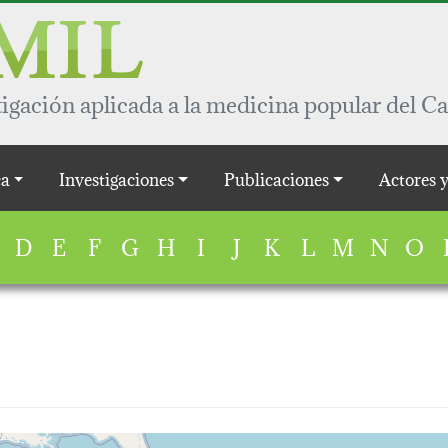
igación aplicada a la medicina popular del Ca
a
Investigaciones
Publicaciones
Actores 
D
E
F
G
H
I
J
K
L
M
N
O
map...