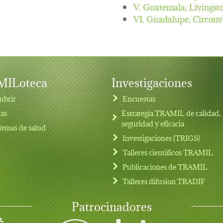
V. Guatemala, Lívingst
VI. Guadalupe, Circonv
ILoteca
Investigaciones
ubrir
Encuestas
tas
Estrategia TRAMIL de calidad,
seguridad y eficacia
lemas de salud
Investigaciones (TRIGS)
Talleres cientificos TRAMIL
Publicaciones de TRAMIL
Talleres difusion TRADIF
Patrocinadores