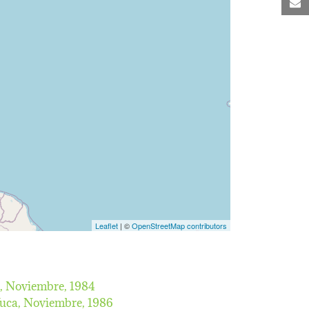
C
Leaflet
| ©
OpenStreetMap contributors
e,
Noviembre, 1984
Yuca,
Noviembre, 1986