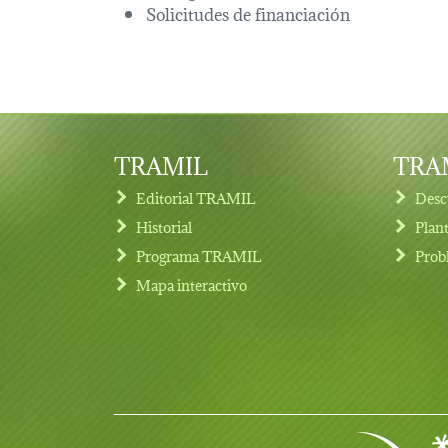
Solicitudes de financiación
TRAMIL
TRAM
Editorial TRAMIL
Desc
Historial
Plan
Programa TRAMIL
Prob
Footer menu
Mapa interactivo