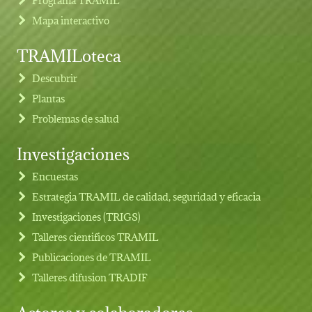
Mapa interactivo
TRAMILoteca
Descubrir
Plantas
Problemas de salud
Investigaciones
Footer menu
Encuestas
Estrategia TRAMIL de calidad, seguridad y eficacia
Investigaciones (TRIGS)
Talleres cientificos TRAMIL
Publicaciones de TRAMIL
Talleres difusion TRADIF
Actores y colaboradores