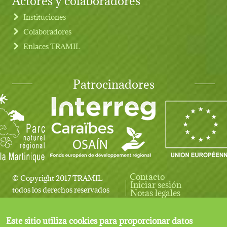
Instituciones
Colaboradores
Enlaces TRAMIL
Patrocinadores
Contacto
© Copyright 2017 TRAMIL
Iniciar sesión
User account menu
todos los derechos reservados
Notas legales
Este sitio utiliza cookies para proporcionar datos