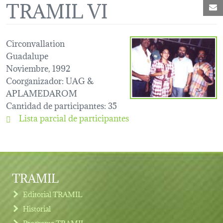
TRAMIL VI
C
Circonvallation
Guadalupe
Noviembre, 1992
Coorganizador
: UAG &
APLAMEDAROM
Cantidad de participantes
: 35
Lista parcial de participantes
TRAMIL
Editorial TRAMIL
Historial
Programa TRAMIL