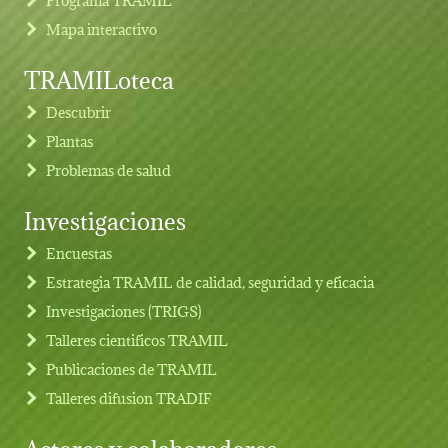
Mapa interactivo
TRAMILoteca
Descubrir
Plantas
Problemas de salud
Investigaciones
Footer menu
Encuestas
Estrategia TRAMIL de calidad, seguridad y eficacia
Investigaciones (TRIGS)
Talleres cientificos TRAMIL
Publicaciones de TRAMIL
Talleres difusion TRADIF
Actores y colaboradores