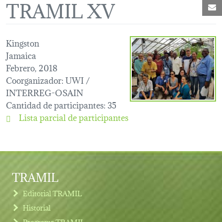
TRAMIL XV
C
Kingston
Jamaica
Febrero, 2018
Coorganizador
: UWI /
INTERREG-OSAIN
Cantidad de participantes
: 35
Lista parcial de participantes
TRAMIL
Editorial TRAMIL
Historial
Programa TRAMIL