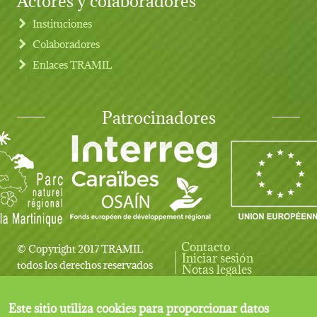
Instituciones
Colaboradores
Enlaces TRAMIL
Patrocinadores
Contacto
© Copyright 2017 TRAMIL
Iniciar sesión
User account menu
todos los derechos reservados
Notas legales
Este sitio utiliza cookies para proporcionar datos