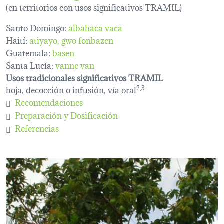
(en territorios con usos significativos TRAMIL)
Santo Domingo:
albahaca vaca
Haití:
atiyayo
gwo fonbazen
Guatemala:
basen
Santa Lucía:
vanne van
Usos tradicionales significativos TRAMIL
hoja, decocción o infusión, vía oral
2,3
Recomendaciones
Preparación y Dosificación
Referencias