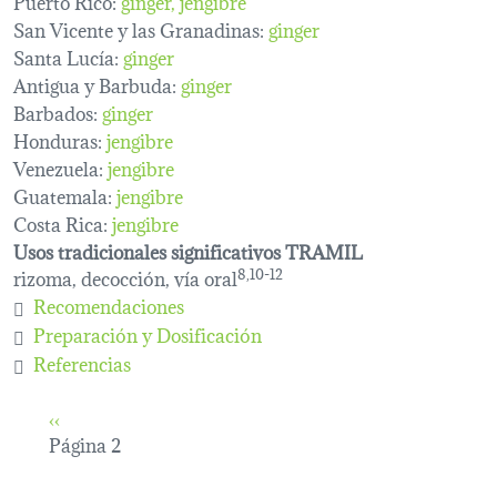
Puerto Rico:
ginger
jengibre
San Vicente y las Granadinas:
ginger
Santa Lucía:
ginger
Antigua y Barbuda:
ginger
Barbados:
ginger
Honduras:
jengibre
Venezuela:
jengibre
Guatemala:
jengibre
Costa Rica:
jengibre
Usos tradicionales significativos TRAMIL
rizoma, decocción, vía oral
8,10-12
Recomendaciones
Preparación y Dosificación
Referencias
Paginación
Página anterior
‹‹
Página 2