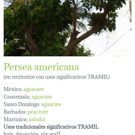
Persea americana
(en territorios con usos significativos TRAMIL)
México:
aguacate
Guatemala:
aguacate
Santo Domingo:
aguacate
Barbados:
pear tree
Martinica:
zaboka
Usos tradicionales significativos TRAMIL
hoja, decocción, vía oral
4