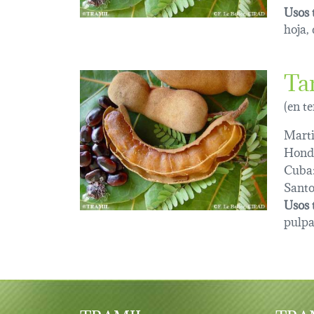
Usos 
hoja,
Ta
(en t
Marti
Hond
Cuba
Sant
Usos 
pulpa