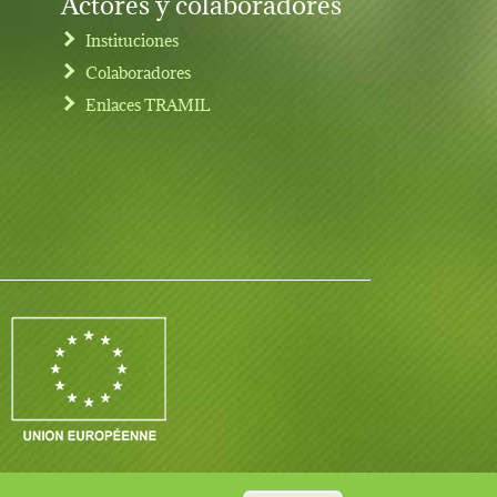
Actores y colaboradores
Instituciones
Colaboradores
Enlaces TRAMIL
Contacto
Iniciar sesión
Notas legales
User account menu