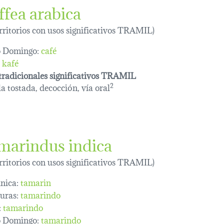
ffea arabica
erritorios con usos significativos TRAMIL)
o Domingo:
café
kafé
tradicionales significativos TRAMIL
la tostada, decocción, vía oral
2
marindus indica
erritorios con usos significativos TRAMIL)
nica:
tamarin
uras:
tamarindo
:
tamarindo
o Domingo:
tamarindo