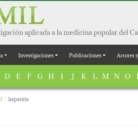
igación aplicada a la medicina popular del Ca
a
Investigaciones
Publicaciones
Actores 
D
E
F
G
H
I
J
K
L
M
N
O
d
hepatitis