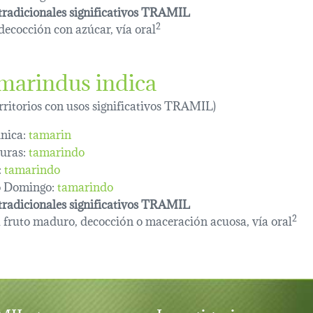
tradicionales significativos TRAMIL
 decocción con azúcar, vía oral
2
marindus indica
erritorios con usos significativos TRAMIL)
nica:
tamarin
uras:
tamarindo
:
tamarindo
o Domingo:
tamarindo
tradicionales significativos TRAMIL
 fruto maduro, decocción o maceración acuosa, vía oral
2