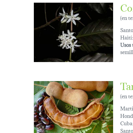
Co
(en t
Sant
Haití:
Usos 
semil
Ta
(en t
Marti
Hond
Cuba
Sant