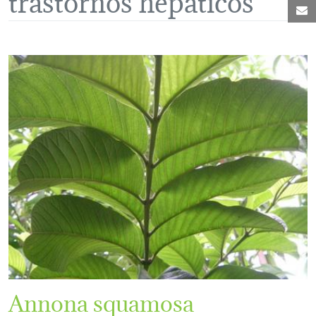
C
Annona squamosa