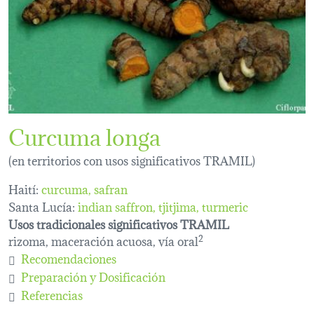
Curcuma longa
(en territorios con usos significativos TRAMIL)
Haití:
curcuma
safran
Santa Lucía:
indian saffron
tjitjima
turmeric
Usos tradicionales significativos TRAMIL
rizoma, maceración acuosa, vía oral
2
Recomendaciones
Preparación y Dosificación
Referencias